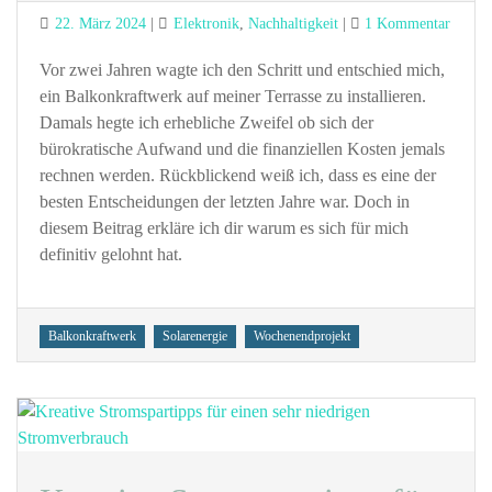
Posted
Categories
zu
22. März 2024
Elektronik
,
Nachhaltigkeit
1 Kommentar
on
Erfahr
Zwei
Vor zwei Jahren wagte ich den Schritt und entschied mich,
Jahre
ein Balkonkraftwerk auf meiner Terrasse zu installieren.
mit
Damals hegte ich erhebliche Zweifel ob sich der
meine
bürokratische Aufwand und die finanziellen Kosten jemals
Balkon
rechnen werden. Rückblickend weiß ich, dass es eine der
besten Entscheidungen der letzten Jahre war. Doch in
diesem Beitrag erkläre ich dir warum es sich für mich
definitiv gelohnt hat.
Tags
Balkonkraftwerk
Solarenergie
Wochenendprojekt