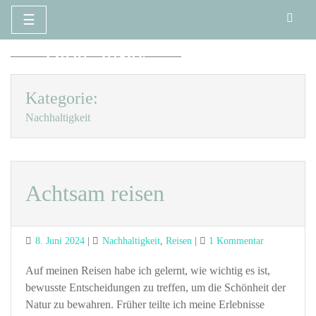
☰
Zum
Blog Susay
Inhalt
springen
Kategorie:
Nachhaltigkeit
Achtsam reisen
Posted
Categories
zu
8. Juni 2024
Nachhaltigkeit
,
Reisen
1 Kommentar
on
Achtsam
reisen
Auf meinen Reisen habe ich gelernt, wie wichtig es ist,
bewusste Entscheidungen zu treffen, um die Schönheit der
Natur zu bewahren. Früher teilte ich meine Erlebnisse