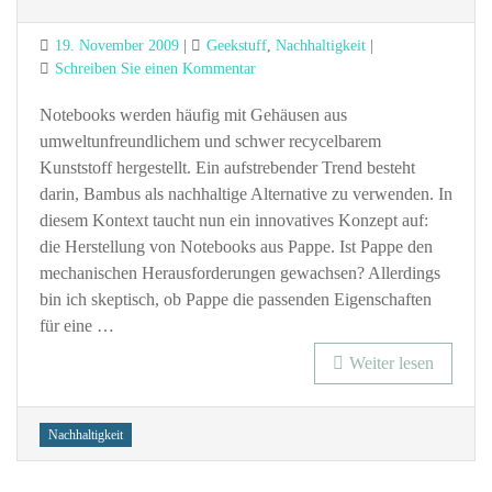
Posted
Categories
19. November 2009
Geekstuff
,
Nachhaltigkeit
on
zu
Schreiben Sie einen Kommentar
Notebook
aus
Notebooks werden häufig mit Gehäusen aus
Pappe
umweltunfreundlichem und schwer recycelbarem
Kunststoff hergestellt. Ein aufstrebender Trend besteht
darin, Bambus als nachhaltige Alternative zu verwenden. In
diesem Kontext taucht nun ein innovatives Konzept auf:
die Herstellung von Notebooks aus Pappe. Ist Pappe den
mechanischen Herausforderungen gewachsen? Allerdings
bin ich skeptisch, ob Pappe die passenden Eigenschaften
für eine …
Weiter lesen
Tags
Nachhaltigkeit