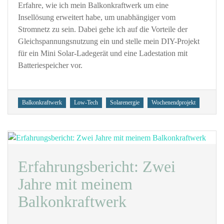
LowBu
Erfahre, wie ich mein Balkonkraftwerk um eine
Balko
Insellösung erweitert habe, um unabhängiger vom
als
Stromnetz zu sein. Dabei gehe ich auf die Vorteile der
Insell
Gleichspannungsnutzung ein und stelle mein DIY-Projekt
für ein Mini Solar-Ladegerät und eine Ladestation mit
Batteriespeicher vor.
Tags
Balkonkraftwerk
Low-Tech
Solarenergie
Wochenendprojekt
Erfahrungsbericht: Zwei
Jahre mit meinem
Balkonkraftwerk