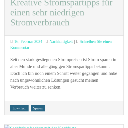
Kreative Stromspartipps für
einen sehr niedrigen
Stromverbrauch
Posted
Categories
16. Februar 2024
Nachhaltigkeit
Schreiben Sie einen
on
zu
Kommentar
Kreative
Stromspartipps
Seit den stark gestiegenen Strompreisen ist Strom sparen in
für
aller Munde und alle gängigen Stromspartipps bekannt.
einen
Doch ich bin noch einem Schritt weiter gegangen und habe
sehr
nach ungewöhnlichen Lösungen gesucht meinen
niedrigen
Verbrauch weiter zu senken.
Stromverbrauch
Tags
Low-Tech
Sparen