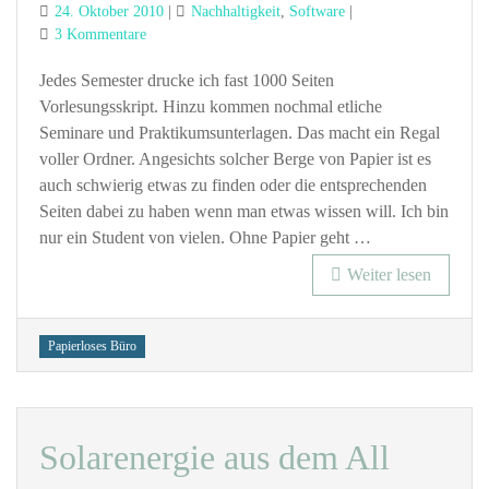
Posted
Categories
24. Oktober 2010
Nachhaltigkeit
,
Software
on
zu
3 Kommentare
Ideensammlung:
Papierloser
Jedes Semester drucke ich fast 1000 Seiten
Student
Vorlesungsskript. Hinzu kommen nochmal etliche
Seminare und Praktikumsunterlagen. Das macht ein Regal
voller Ordner. Angesichts solcher Berge von Papier ist es
auch schwierig etwas zu finden oder die entsprechenden
Seiten dabei zu haben wenn man etwas wissen will. Ich bin
nur ein Student von vielen. Ohne Papier geht …
Weiter lesen
Tags
Papierloses Büro
Solarenergie aus dem All