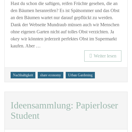
Früchte
Hast du schon die saftigen, reifen Früchte gesehen, die an
entdecken,
den Bäumen heranreifen? Es ist Spätsommer und das Obst
teilen,
an den Bäumen wartet nur darauf gepflückt zu werden.
genießen!
Dank der Webseite Mundraub müssen auch wir Menschen
ohne eigenen Garten nicht auf tolles Obst verzichten. Ja
okey wir könnten jederzeit perfektes Obst im Supermarkt
kaufen. Aber …
Weiter lesen
Tags
Nachhaltigkeit
share economy
Urban Gardening
Ideensammlung: Papierloser
Student