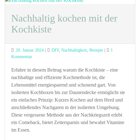
Nachhaltig kochen mit der
Kochkiste
Posted
Categories
20. Januar 2024
DIY
,
Nachhaltigkeit
,
Rezepte
1
on
zu
Kommentar
Nachhaltig
kochen
Erfahre in diesem Beitrag warum die Kochkiste – eine
mit
nachhaltige und effiziente Kochmethode ist, die
der
Lebensmittel energiesparend und schonend gart. Von
Kochkiste
isolierten Kochboxen bis zur Daunendecke ermöglicht sie
ein einfaches Prinzip: Kurzes Kochen auf dem Herd und
anschließendes Nachgaren in der isolierten Umgebung.
Diese vergessene Methode aus der Nachkriegszeit erlebt
ein Comeback, bietet Zeitersparnis und bewahrt Vitamine
im Essen.