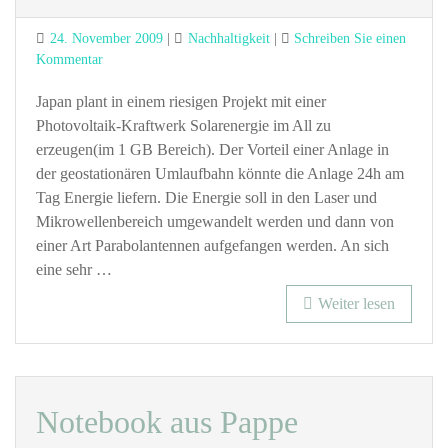
Posted
Categories
24. November 2009
Nachhaltigkeit
Schreiben Sie einen
on
zu
Kommentar
Solarenergie
aus
Japan plant in einem riesigen Projekt mit einer
dem
Photovoltaik-Kraftwerk Solarenergie im All zu
All
erzeugen(im 1 GB Bereich). Der Vorteil einer Anlage in
der geostationären Umlaufbahn könnte die Anlage 24h am
Tag Energie liefern. Die Energie soll in den Laser und
Mikrowellenbereich umgewandelt werden und dann von
einer Art Parabolantennen aufgefangen werden. An sich
eine sehr …
Weiter lesen
Notebook aus Pappe