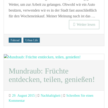
das
Wetter, um zur Arbeit zu gelangen. Obwohl wir ein Auto
Fahrradfahr
besitzen, verwenden wir es in der Stadt fast ausschließlich
im
für den Wocheneinkauf. Meiner Meinung nach ist das …
Herbst
und
Weiter lesen
Winter
Tags
Fahrrad
Urban Life
Mundraub: Früchte
entdecken, teilen, genießen!
Posted
Categories
29. August 2015
Nachhaltigkeit
Schreiben Sie einen
on
zu
Kommentar
Mundraub: