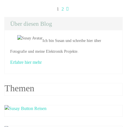
Seitennummerieru
Seite
Seite
1
2
der
Über diesen Blog
Beiträge
Ich bin Susan und schreibe hier über
Fotografie und meine Elektronik Projekte.
Erfahre hier mehr
Themen