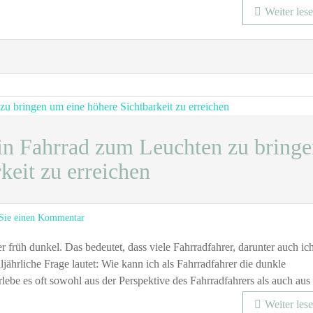
Weiter les
ein Fahrrad zum Leuchten zu bring
keit zu erreichen
zu
 Sie einen Kommentar
Fünf
coole
 früh dunkel. Das bedeutet, dass viele Fahrradfahrer, darunter auch ich
Varianten
jährliche Frage lautet: Wie kann ich als Fahrradfahrer die dunkle
dein
erlebe es oft sowohl aus der Perspektive des Fahrradfahrers als auch au
Fahrrad
Weiter les
zum