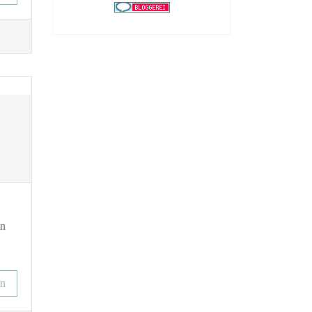
in
en