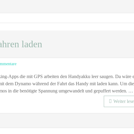
ahren laden
zu
mmentare
Gadgets
beim
cking-Apps die mit GPS arbeiten den Handyakku leer saugen. Da wäre 
Fahrrad
 mit dem Dynamo während der Fahrt das Handy mit laden kann. Um die
fahren
amos in die benötigte Spannung umgewandelt und gepuffert werden. …
laden
Weiter les