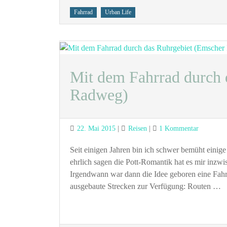
Tags
Fahrrad
Urban Life
Mit dem Fahrrad durch 
Radweg)
Posted
Categories
zu
22. Mai 2015
Reisen
1 Kommentar
on
Mit
dem
Seit einigen Jahren bin ich schwer bemüht eini
Fahrrad
ehrlich sagen die Pott-Romantik hat es mir inzwi
durch
Irgendwann war dann die Idee geboren eine Fahrr
das
ausgebaute Strecken zur Verfügung: Routen …
Ruhrgebie
(Emscher
Park
Radweg)