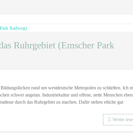
Herbst
und
Winter
das Ruhrgebiet (Emscher Park
ge Bildungslücken rund um westdeutsche Metropolen zu schließen. Ich 
schen schwer angetan. Industriekultur und offene, nette Menschen eben
adtour durch das Ruhrgebiet zu machen. Dafür stehen etliche gut
t
Weiter les