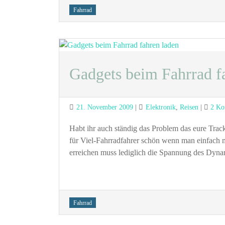
Tags
Fahrrad
Gadgets beim Fahrrad f
Posted
Categories
21. November 2009
Elektronik
,
Reisen
2 Ko
on
Habt ihr auch ständig das Problem das eure Tra
für Viel-Fahrradfahrer schön wenn man einfach
erreichen muss lediglich die Spannung des Dyn
Tags
Fahrrad