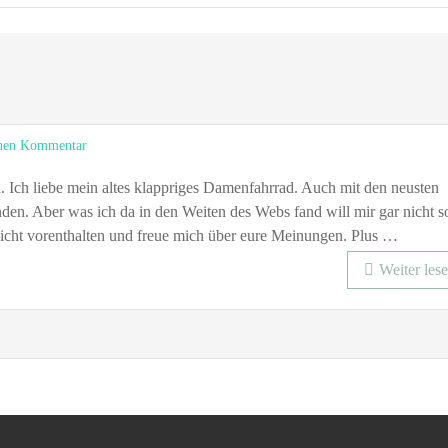
zu
inen Kommentar
Design
versus
n. Ich liebe mein altes klappriges Damenfahrrad. Auch mit den neusten
Fahrrad
en. Aber was ich da in den Weiten des Webs fand will mir gar nicht s
nicht vorenthalten und freue mich über eure Meinungen. Plus …
Weiter les