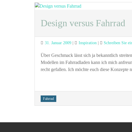
Design versus Fahrrad
Posted
Categories
31. Januar 2009
Inspiration
Schreiben Sie e
on
Über Geschmack lässt sich ja bekanntlich streite
Modellen im Fahrradladen kann ich mich anfreund
recht gefallen. Ich möchte euch diese Konzepte 
Tags
Fahrrad