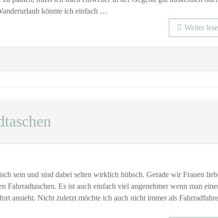
omoot
Wanderurlaub könnte ich einfach …
um
Weiter les
andern
nd
adfahren
dtaschen
tisch sein und sind dabei selten wirklich hübsch. Gerade wir Frauen lie
schen
 Fahrradtaschen. Es ist auch einfach viel angenehmer wenn man eine
rt ansieht. Nicht zuletzt möchte ich auch nicht immer als Fahrradfahre