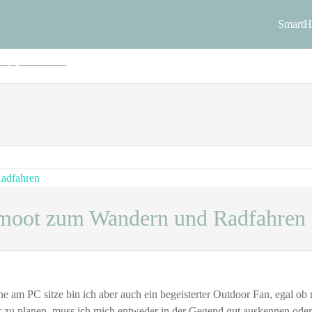
ay
Smart
tronik und DIY
moot zum Wandern und Radfahren
u
ouren
lanung
e am PC sitze bin ich aber auch ein begeisterter Outdoor Fan, egal ob 
it
r zu planen, muss ich mich entweder in der Gegend gut auskennen oder