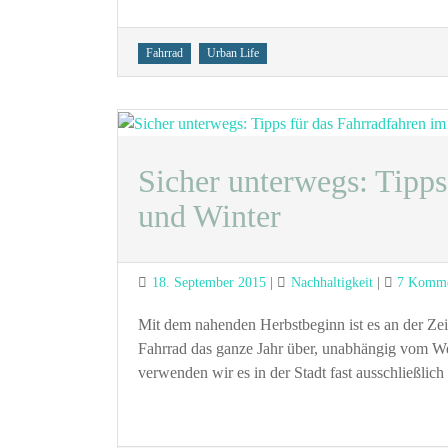
Tags
Fahrrad
Urban Life
Sicher unterwegs: Tipps
und Winter
Posted
Categories
18. September 2015
Nachhaltigkeit
7 Komme
on
Mit dem nahenden Herbstbeginn ist es an der Zeit
Fahrrad das ganze Jahr über, unabhängig vom Wet
verwenden wir es in der Stadt fast ausschließli