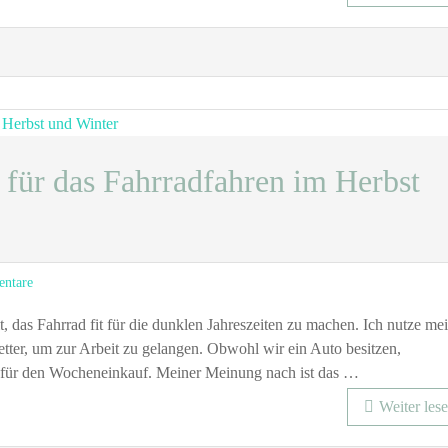
Leuchten
zu
bringen
um
eine
höhere
Sichtbarkeit
zu
 für das Fahrradfahren im Herbst
erreichen
zu
ntare
Sicher
unterwegs:
, das Fahrrad fit für die dunklen Jahreszeiten zu machen. Ich nutze me
Tipps
ter, um zur Arbeit zu gelangen. Obwohl wir ein Auto besitzen,
für
ch für den Wocheneinkauf. Meiner Meinung nach ist das …
das
Weiter les
Fahrradfahren
im