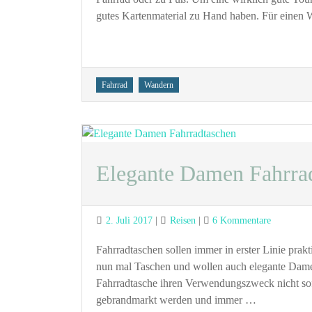
K
gutes Kartenmaterial zu Hand haben. Für einen 
z
W
u
R
Tags
Fahrrad
Wandern
Elegante Damen Fahrra
Posted
Categories
zu
2. Juli 2017
Reisen
6 Kommentare
on
Elegante
Damen
Fahrradtaschen sollen immer in erster Linie prak
Fahrradta
nun mal Taschen und wollen auch elegante Damen
Fahrradtasche ihren Verwendungszweck nicht sofo
gebrandmarkt werden und immer …