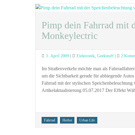
Pimp dein Fahrrad mit 
Monkeylectric
Posted
Categories
3. April 2009
Elektronik
,
Geekstuff
2 Komm
on
Im Straßenverkehr möchte man als Fahrradfahrer
um die Sichtbarkeit gerade für abbiegende Autos
Fahrrad mit der stylischen Speichenbeleuchtung
Artikelaktualisierung 05.07.2017 Der Effekt Wä
Tags
Fahrrad
Herbst
Urban Life