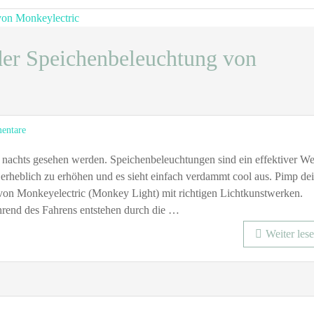
der Speichenbeleuchtung von
zu
entare
Pimp
dein
 nachts gesehen werden. Speichenbeleuchtungen sind ein effektiver W
Fahrrad
 erheblich zu erhöhen und es sieht einfach verdammt cool aus. Pimp de
mit
 von Monkeyelectric (Monkey Light) mit richtigen Lichtkunstwerken.
der
hrend des Fahrens entstehen durch die …
Speichenbeleuchtung
von
Weiter les
Monkeylectric