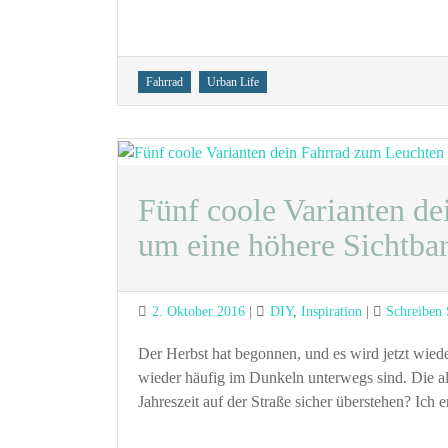
Tags
Fahrrad
Urban Life
Fünf coole Varianten d
um eine höhere Sichtbar
Posted
Categories
2. Oktober 2016
DIY
,
Inspiration
Schreiben
on
Der Herbst hat begonnen, und es wird jetzt wieder
wieder häufig im Dunkeln unterwegs sind. Die all
Jahreszeit auf der Straße sicher überstehen? Ich 