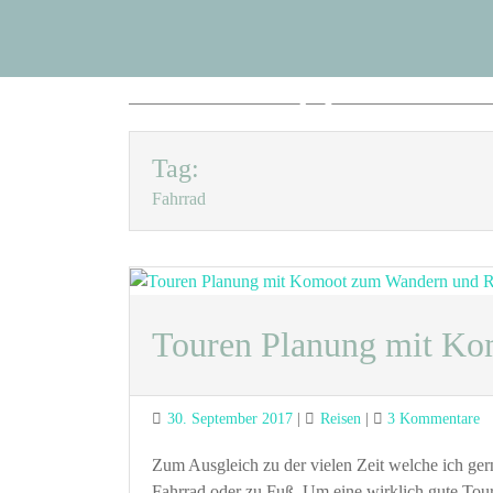
Blog Sus
Zum
Inhalt
springen
Kreativer Blog über Technik, Elek
Tag:
Fahrrad
Touren Planung mit Ko
Posted
Categories
z
30. September 2017
Reisen
3 Kommentare
on
T
P
Zum Ausgleich zu der vielen Zeit welche ich gern
m
Fahrrad oder zu Fuß. Um eine wirklich gute Tou