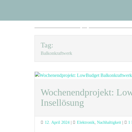
Blog Sus
Zum
Inhalt
springen
Kreativer Blog über Technik, Elek
Tag:
Balkonkraftwerk
Wochenendprojekt: Low
Insellösung
Posted
Categories
12. April 2024
Elektronik
,
Nachhaltigkeit
1
on