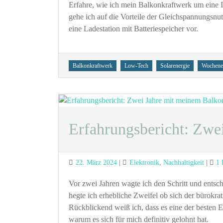
Erfahre, wie ich mein Balkonkraftwerk um eine 
gehe ich auf die Vorteile der Gleichspannungsnu
eine Ladestation mit Batteriespeicher vor.
Tags
Balkonkraftwerk
Low-Tech
Solarenergie
Wochene
Erfahrungsbericht: Zwe
Posted
Categories
22. März 2024
Elektronik
,
Nachhaltigkeit
1
on
Vor zwei Jahren wagte ich den Schritt und entsch
hegte ich erhebliche Zweifel ob sich der bürokr
Rückblickend weiß ich, dass es eine der besten E
warum es sich für mich definitiv gelohnt hat.