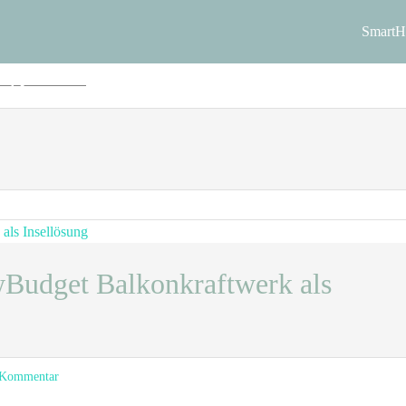
ay
Smart
tronik und DIY
Budget Balkonkraftwerk als
zu
 Kommentar
Wochenendprojekt: