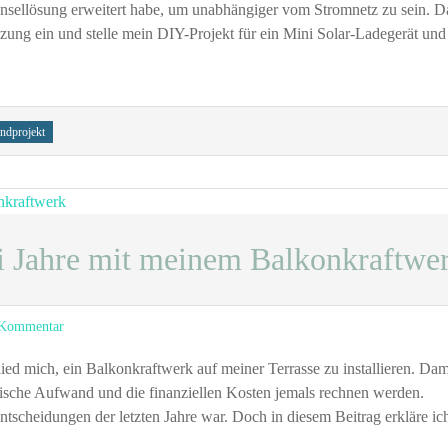
LowBudget
Insellösung erweitert habe, um unabhängiger vom Stromnetz zu sein. D
Balkonkraftwerk
tzung ein und stelle mein DIY-Projekt für ein Mini Solar-Ladegerät und
als
Insellösung
ndprojekt
i Jahre mit meinem Balkonkraftwe
zu
 Kommentar
Erfahrungsbericht:
Zwei
ied mich, ein Balkonkraftwerk auf meiner Terrasse zu installieren. Dam
Jahre
atische Aufwand und die finanziellen Kosten jemals rechnen werden.
mit
ntscheidungen der letzten Jahre war. Doch in diesem Beitrag erkläre ich
meinem