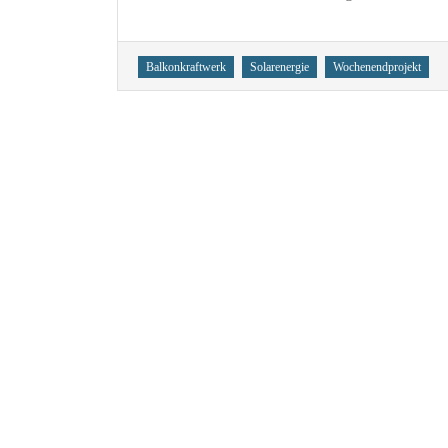
Tags
Balkonkraftwerk
Solarenergie
Wochenendprojekt