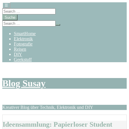
☰
Suche
SmartHome
Elektronik
Fotografie
Reisen
DIY
Geekstuff
Zum
Inhalt
springen
Blog Susay
Kreativer Blog über Technik, Elektronik und DIY
Ideensammlung: Papierloser Student