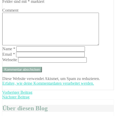
Felder sind mit
*
markiert
Comment
Name
*
Email
*
Webseite
Diese Website verwendet Akismet, um Spam zu reduzieren.
Erfahre, wie deine Kommentardaten verarbeitet werden.
Beitragsnavigation
Vorheriger
Vorheriger Beitrag
Nächster
Beitrag:
Nächster Beitrag
Beitrag:
Über diesen Blog