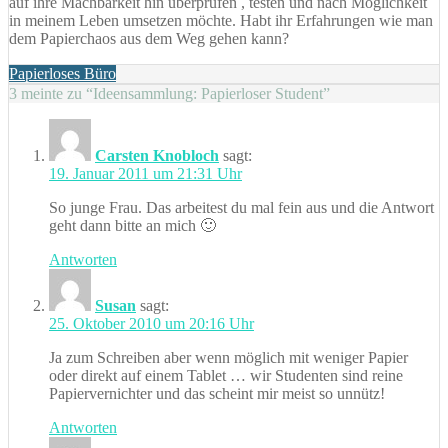
auf ihre Machbarkeit hin überprüfen , testen und nach Möglichkeit
in meinem Leben umsetzen möchte. Habt ihr Erfahrungen wie man
dem Papierchaos aus dem Weg gehen kann?
Tags
Papierloses Büro
3 meinte zu “Ideensammlung: Papierloser Student”
Carsten Knobloch
sagt:
19. Januar 2011 um 21:31 Uhr
So junge Frau. Das arbeitest du mal fein aus und die Antwort
geht dann bitte an mich 🙂
Antworten
Susan
sagt:
25. Oktober 2010 um 20:16 Uhr
Ja zum Schreiben aber wenn möglich mit weniger Papier
oder direkt auf einem Tablet … wir Studenten sind reine
Papiervernichter und das scheint mir meist so unnütz!
Antworten