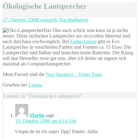
Ökologische Lautsprecher
Posted
Categories
17. Oktober 2008
Geekstuff
,
Nachhaltigkeit
on
Das Öko auch schick sein kann ist ja nichts
neues. Diese stylischen Lautsprecher aus recycelten Material sind
auch durchaus erschwinglich. Bei
FashioNation
gibt es Eco
Lautsprecher in verschieden Farben und Formen ca. 15 Euro. Die
Lautsprecher sind faltbar und brauchen keine Batterien. Der Klang
soll laut Hersteller zwar gut sein, aber ich denke sie eignen sich
maximal als Computerlautsprecher.
Mein Favorit sind die
Neo Speakers – Violet Trees
.
Gesehen bei
Utopia
.
3 meinte zu “Ökologische Lautsprecher”
Martin
sagt:
19. Oktober 2008 um 0:14 Uhr
Utopia.de ist ein super Tipp! Danke, dafür.