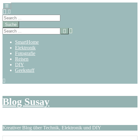
☰
Suche
SmartHome
Elektronik
Fotografie
Reisen
DIY
Geekstuff
Zum
Inhalt
springen
Blog Susay
Kreativer Blog über Technik, Elektronik und DIY