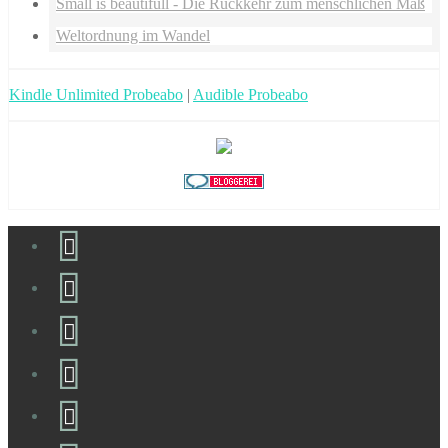
Small is beautifull - Die Rückkehr zum menschlichen Maß
Weltordnung im Wandel
Kindle Unlimited Probeabo
|
Audible Probeabo