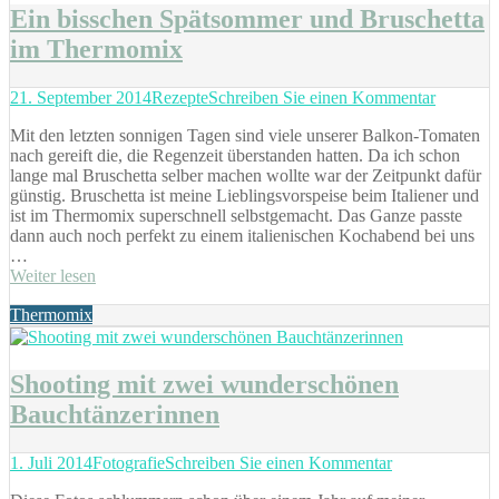
Ein bisschen Spätsommer und Bruschetta
im Thermomix
Posted
Categories
zu
21. September 2014
Rezepte
Schreiben Sie einen Kommentar
on
Ein
Mit den letzten sonnigen Tagen sind viele unserer Balkon-Tomaten
bisschen
nach gereift die, die Regenzeit überstanden hatten. Da ich schon
Spätsom
lange mal Bruschetta selber machen wollte war der Zeitpunkt dafür
und
günstig. Bruschetta ist meine Lieblingsvorspeise beim Italiener und
Bruschet
ist im Thermomix superschnell selbstgemacht. Das Ganze passte
im
dann auch noch perfekt zu einem italienischen Kochabend bei uns
Thermom
…
Weiter lesen
Tags
Thermomix
Shooting mit zwei wunderschönen
Bauchtänzerinnen
Posted
Categories
zu
1. Juli 2014
Fotografie
Schreiben Sie einen Kommentar
on
Shooting