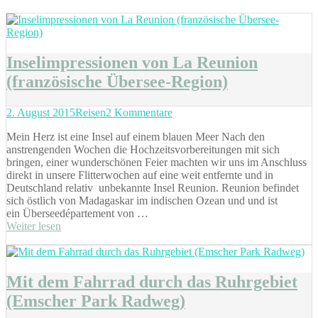
Inselimpressionen von La Reunion
(französische Übersee-Region)
Posted
Categories
zu
2. August 2015
Reisen
2 Kommentare
on
Inselimpressionen
Mein Herz ist eine Insel auf einem blauen Meer Nach den
von
anstrengenden Wochen die Hochzeitsvorbereitungen mit sich
La
bringen, einer wunderschönen Feier machten wir uns im Anschluss
Reunion
direkt in unsere Flitterwochen auf eine weit entfernte und in
(französische
Deutschland relativ unbekannte Insel Reunion. Reunion befindet
Übersee-
sich östlich von Madagaskar im indischen Ozean und und ist
Region)
ein Überseedépartement von …
Weiter lesen
Mit dem Fahrrad durch das Ruhrgebiet
(Emscher Park Radweg)