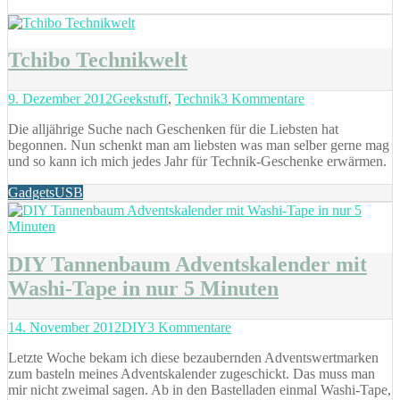
Frühlingsfarben
ins
Haus
zu
Tchibo Technikwelt
holen
Posted
Categories
zu
9. Dezember 2012
Geekstuff
,
Technik
3 Kommentare
on
Tchibo
Die alljährige Suche nach Geschenken für die Liebsten hat
Technikwelt
begonnen. Nun schenkt man am liebsten was man selber gerne mag
und so kann ich mich jedes Jahr für Technik-Geschenke erwärmen.
Tags
Gadgets
USB
DIY Tannenbaum Adventskalender mit
Washi-Tape in nur 5 Minuten
Posted
Categories
zu
14. November 2012
DIY
3 Kommentare
on
DIY
Letzte Woche bekam ich diese bezaubernden Adventswertmarken
Tannenbaum
zum basteln meines Adventskalender zugeschickt. Das muss man
Adventskalender
mir nicht zweimal sagen. Ab in den Bastelladen einmal Washi-Tape,
mit