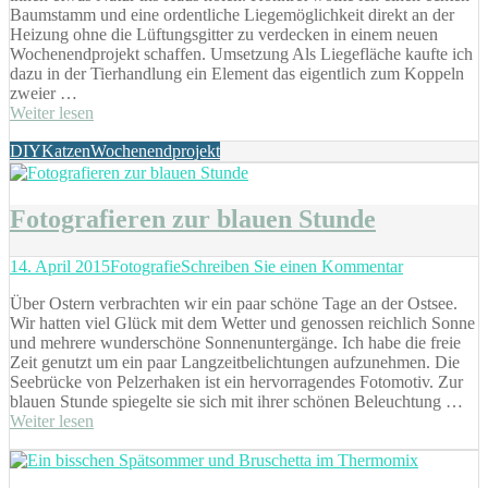
Baumstamm und eine ordentliche Liegemöglichkeit direkt an der
Katz!
Heizung ohne die Lüftungsgitter zu verdecken in einem neuen
Mein
Wochenendprojekt schaffen. Umsetzung Als Liegefläche kaufte ich
Wochenendprojekt:
dazu in der Tierhandlung ein Element das eigentlich zum Koppeln
Aufwertung
zweier …
des
Weiter lesen
Kratzbaum
mit
Tags
DIY
Katzen
Wochenendprojekt
Holzstamm
Fotografieren zur blauen Stunde
Posted
Categories
zu
14. April 2015
Fotografie
Schreiben Sie einen Kommentar
on
Fotografiere
Über Ostern verbrachten wir ein paar schöne Tage an der Ostsee.
zur
Wir hatten viel Glück mit dem Wetter und genossen reichlich Sonne
blauen
und mehrere wunderschöne Sonnenuntergänge. Ich habe die freie
Stunde
Zeit genutzt um ein paar Langzeitbelichtungen aufzunehmen. Die
Seebrücke von Pelzerhaken ist ein hervorragendes Fotomotiv. Zur
blauen Stunde spiegelte sie sich mit ihrer schönen Beleuchtung …
Weiter lesen