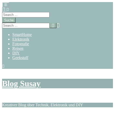
☰
Suche
SmartHome
Elektronik
Fotografie
Reisen
DIY
Geekstuff
Zum
Inhalt
springen
Blog Susay
Kreativer Blog über Technik, Elektronik und DIY