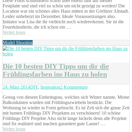
Diese Fotos schlummern schon über einem Jahr auf meiner
mit
Festplatte und sind viel zu schön um nicht gezeigt zu werden! Die
zwei
Location war ein schönes altes Haus mitten in der Görlitzer Altstadt.
wunderschöne
Leider unbeheizt im Dezember. Ideale Voraussetzungen also.
Bauchtänzerin
Initiator war Lisa die ihr vielleicht noch wiedererkennt. Sie ist die
Feuerkünstlerin, die ich schon ein …
Weiter lesen
Tags
Model Shooting
Die 10 besten DIY Tipps um dir die
Frühlingsfarben ins Haus zu holen
Posted
Categories
zu
24. März 2014
DIY
,
Inspiration
2 Kommentare
on
Die
Genug von diesem Einheitsgrau, welches sich Winter nannte. Meine
10
Balkonkästen wurden mit Frühlingszwiebeln bestückt. Die
besten
Wohnung ist wieder in Form gebracht. Es ist Zeit sich die graue Zeit
DIY
mit bunten Frühlings DIY Projekten zu verschönern! 10 schöne
Tipps
Frühlings DIY Projekte Also nicht lange fackeln denn alle Projekte
um
sind fix realisiert und machen garantiert gute Laune! …
dir
Weiter lesen
die