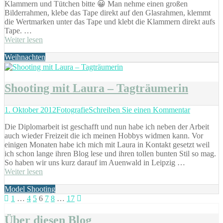
Klammern und Tütchen bitte 😀 Man nehme einen großen
Washi-
Bilderrahmen, klebe das Tape direkt auf den Glasrahmen, klemmt
Tape
die Wertmarken unter das Tape und klebt die Klammern direkt aufs
in
Tape. …
nur
Weiter lesen
5
Minuten
Tags
Weihnachten
Shooting mit Laura – Tagträumerin
Posted
Categories
zu
1. Oktober 2012
Fotografie
Schreiben Sie einen Kommentar
on
Shooting
Die Diplomarbeit ist geschafft und nun habe ich neben der Arbeit
mit
auch wieder Freizeit die ich meinen Hobbys widmen kann. Vor
Laura
einigen Monaten habe ich mich mit Laura in Kontakt gesetzt weil
–
ich schon lange ihren Blog lese und ihren tollen bunten Stil so mag.
Tagträume
So haben wir uns kurz darauf im Auenwald in Leipzig …
Weiter lesen
Tags
Model Shooting
Seitennummerierung
Seite
Seite
Seite
Seite
Seite
Seite
Seite
1
…
4
5
6
7
8
…
17
der
Über diesen Blog