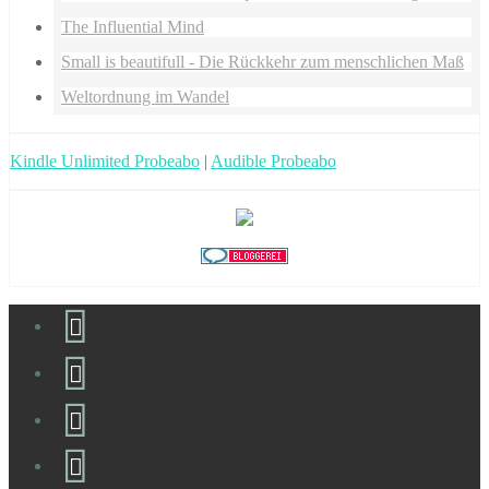
The Influential Mind
Small is beautifull - Die Rückkehr zum menschlichen Maß
Weltordnung im Wandel
Kindle Unlimited Probeabo
|
Audible Probeabo