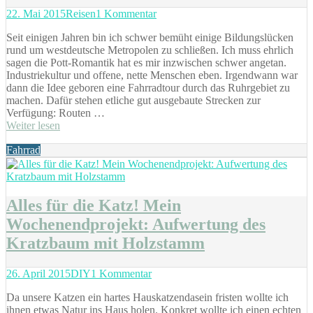
Posted
Categories
zu
22. Mai 2015
Reisen
1 Kommentar
on
Mit
Seit einigen Jahren bin ich schwer bemüht einige Bildungslücken
dem
rund um westdeutsche Metropolen zu schließen. Ich muss ehrlich
Fahrrad
sagen die Pott-Romantik hat es mir inzwischen schwer angetan.
durch
Industriekultur und offene, nette Menschen eben. Irgendwann war
das
dann die Idee geboren eine Fahrradtour durch das Ruhrgebiet zu
Ruhrgebiet
machen. Dafür stehen etliche gut ausgebaute Strecken zur
(Emscher
Verfügung: Routen …
Park
Weiter lesen
Radweg)
Tags
Fahrrad
Alles für die Katz! Mein
Wochenendprojekt: Aufwertung des
Kratzbaum mit Holzstamm
Posted
Categories
zu
26. April 2015
DIY
1 Kommentar
on
Alles
Da unsere Katzen ein hartes Hauskatzendasein fristen wollte ich
für
ihnen etwas Natur ins Haus holen. Konkret wollte ich einen echten
die