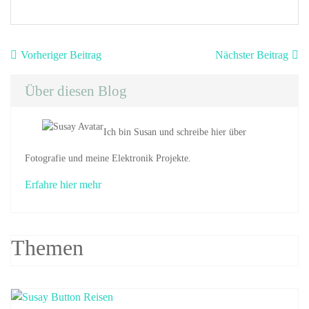
Beitragsnavigation
Vorheriger
Nä
Vorheriger Beitrag
Nächster Beitrag
Beitrag:
Be
Über diesen Blog
Ich bin Susan und schreibe hier über
Fotografie und meine Elektronik Projekte.
Erfahre hier mehr
Themen