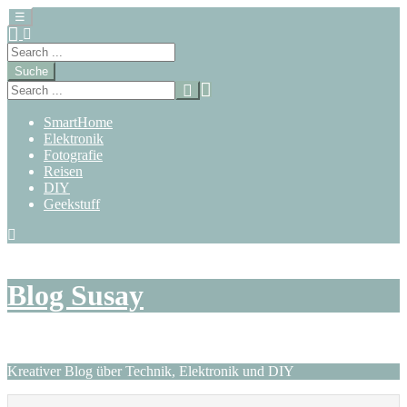
☰
Suche
SmartHome
Elektronik
Fotografie
Reisen
DIY
Geekstuff
Zum
Inhalt
springen
Blog Susay
Kreativer Blog über Technik, Elektronik und DIY