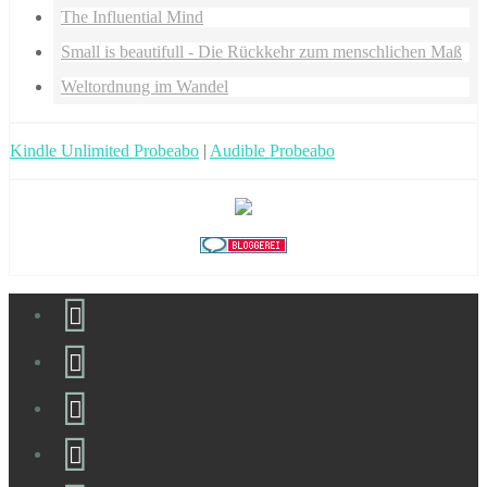
The Influential Mind
Small is beautifull - Die Rückkehr zum menschlichen Maß
Weltordnung im Wandel
Kindle Unlimited Probeabo
|
Audible Probeabo