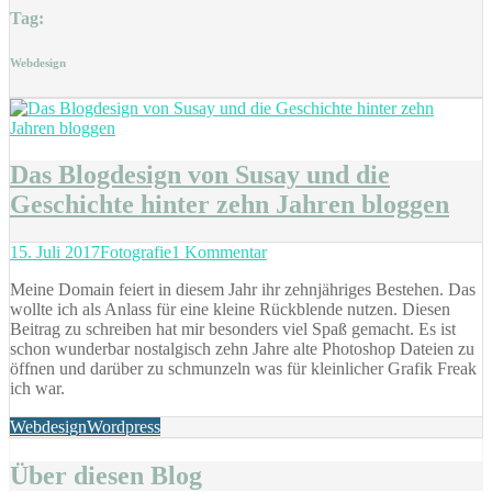
Tag:
Webdesign
Das Blogdesign von Susay und die
Geschichte hinter zehn Jahren bloggen
Posted
Categories
zu
15. Juli 2017
Fotografie
1 Kommentar
on
Das
Meine Domain feiert in diesem Jahr ihr zehnjähriges Bestehen. Das
Blogdesign
wollte ich als Anlass für eine kleine Rückblende nutzen. Diesen
von
Beitrag zu schreiben hat mir besonders viel Spaß gemacht. Es ist
Susay
schon wunderbar nostalgisch zehn Jahre alte Photoshop Dateien zu
und
öffnen und darüber zu schmunzeln was für kleinlicher Grafik Freak
die
ich war.
Geschichte
hinter
Tags
Webdesign
Wordpress
zehn
Jahren
bloggen
Über diesen Blog