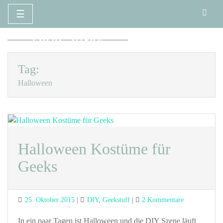
☰
Zum
Blog Susay
Inhalt
springen
Tag:
Halloween
Halloween Kostüme für
Geeks
Posted
Categories
zu
25. Oktober 2015
DIY
,
Geekstuff
2 Kommentare
on
Halloween
Kostüme
In ein paar Tagen ist Halloween und die DIY Szene läuft