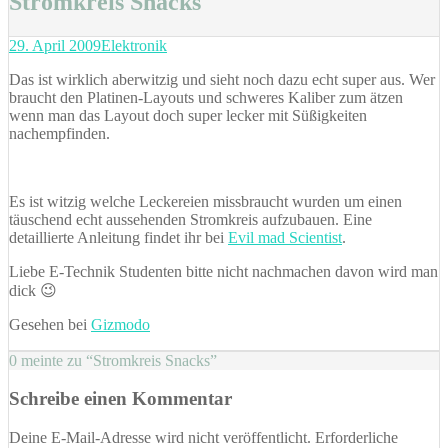
Stromkreis Snacks
Posted
Categories
29. April 2009
Elektronik
on
Das ist wirklich aberwitzig und sieht noch dazu echt super aus. Wer
braucht den Platinen-Layouts und schweres Kaliber zum ätzen
wenn man das Layout doch super lecker mit Süßigkeiten
nachempfinden.
Es ist witzig welche Leckereien missbraucht wurden um einen
täuschend echt aussehenden Stromkreis aufzubauen. Eine
detaillierte Anleitung findet ihr bei
Evil mad Scientist
.
Liebe E-Technik Studenten bitte nicht nachmachen davon wird man
dick 😉
Gesehen bei
Gizmodo
0 meinte zu “Stromkreis Snacks”
Schreibe einen Kommentar
Deine E-Mail-Adresse wird nicht veröffentlicht.
Erforderliche