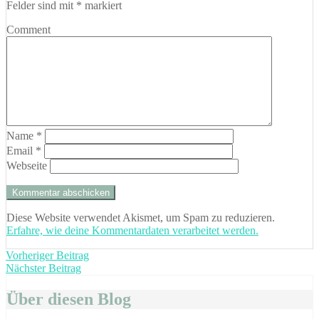
Felder sind mit
*
markiert
Comment
Name
*
Email
*
Webseite
Diese Website verwendet Akismet, um Spam zu reduzieren.
Erfahre, wie deine Kommentardaten verarbeitet werden.
Beitragsnavigation
Vorheriger
Vorheriger Beitrag
Nächster
Beitrag:
Nächster Beitrag
Beitrag:
Über diesen Blog