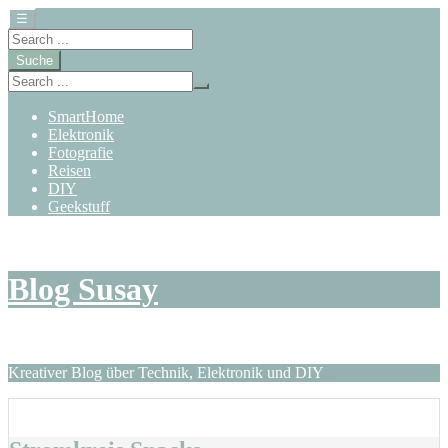
☰
Suche
SmartHome
Elektronik
Fotografie
Reisen
DIY
Geekstuff
Zum
Inhalt
springen
Blog Susay
Kreativer Blog über Technik, Elektronik und DIY