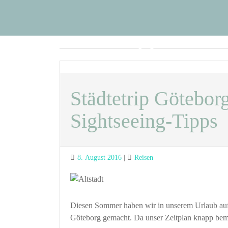
Blog Sus
Zum
Inhalt
springen
Kreativer Blog über Technik, Elek
Städtetrip Götebor
Sightseeing-Tipps
Posted
Categories
8. August 2016
Reisen
on
Diesen Sommer haben wir in unserem Urlaub auf 
Göteborg gemacht. Da unser Zeitplan knapp beme