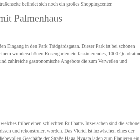
traßenseite befindet sich noch ein großes Shoppingcenter.
 mit Palmenhaus
en Eingang in den Park Trädgårdsgatan. Dieser Park ist bei schönen
n einem wunderschönen Rosengarten ein faszinierendes, 1000 Quadratm
 und zahlreiche gastronomische Angebote die zum Verweilen und
 welches früher einen schlechten Ruf hatte. Inzwischen sind die schöne
rissen und rekonstruiert worden. Das Viertel ist inzwischen eines der
d liebevollen Geschäfte der Straße Haga Nygata laden zum Flanieren ein