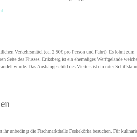
ml
entlichen Verkehrsmittel (ca. 2,50€ pro Person und Fahrt). Es lohnt zum
ren Seite des Flusses. Eriksberg ist ein ehemaliges Werftgelände welche
ndelt wurde. Das Aushängeschild des Viertels ist ein roter Schiffskra
men
et ihr unbedingt die Fischmarkthalle Feskekörka besuchen. Für kulinari