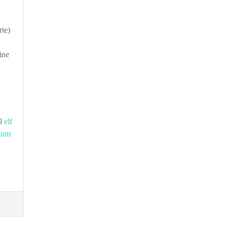
rte)
ine
el
elf
d um