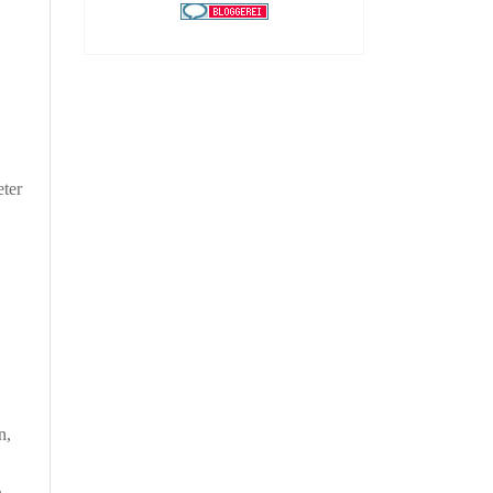
eter
n,
.