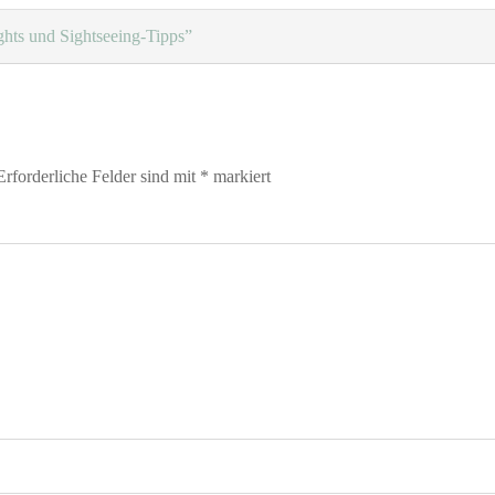
ghts und Sightseeing-Tipps”
Erforderliche Felder sind mit
*
markiert