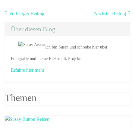
Beitragsnavigation
Vorheriger
Nä
Vorheriger Beitrag
Nächster Beitrag
Beitrag:
Be
Über diesen Blog
Ich bin Susan und schreibe hier über
Fotografie und meine Elektronik Projekte.
Erfahre hier mehr
Themen