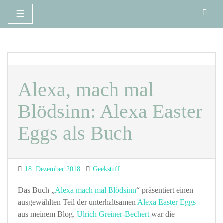
☰
Zum
Blog Susay
Inhalt
springen
Alexa, mach mal
Blödsinn: Alexa Easter
Eggs als Buch
Posted
Categories
18. Dezember 2018
Geekstuff
on
Das Buch „
Alexa mach mal Blödsinn
“ präsentiert einen
ausgewählten Teil der unterhaltsamen
Alexa Easter Eggs
aus meinem Blog.
Ulrich Greiner-Bechert
war die