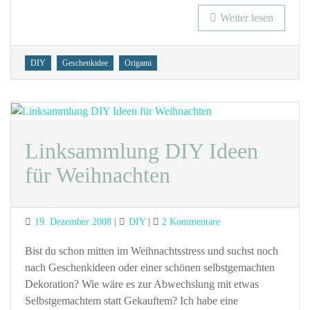
Weiter lesen
Tags
DIY
Geschenkidee
Origami
Linksammlung DIY Ideen
für Weihnachten
Posted
Categories
zu
19. Dezember 2008
DIY
2 Kommentare
on
Linksammlung
DIY
Bist du schon mitten im Weihnachtsstress und suchst noch
Ideen
nach Geschenkideen oder einer schönen selbstgemachten
für
Dekoration? Wie wäre es zur Abwechslung mit etwas
Weihnachten
Selbstgemachtem statt Gekauftem? Ich habe eine