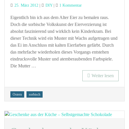
Posted
Categories
zu
25. März 2012
DIY
1 Kommentar
on
Anleitung
Sorbische
Eigentlich bin ich aus dem Alter Eier zu bemalen raus.
Ostereier:
Doch die sorbische Volkskunst der Eierverzierung ist
Eier
absolut faszinierend und wirklich kein Kinderkram. Bei
verzieren
dieser Technik wird ein Muster mit Wachs aufgetragen und
mit
das Ei im Anschluss mit kalten Eierfarben gefärbt. Durch
der
das mehrfache wiederholen dieses Vorgangs entstehen
sorbischen
eindrucksvolle Muster und atemberaubenden Farbspiele.
Wachstechnik
Die Mutter …
Weiter lesen
Tags
Ostern
sorbisch