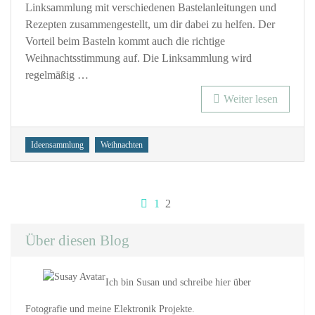
Linksammlung mit verschiedenen Bastelanleitungen und
Rezepten zusammengestellt, um dir dabei zu helfen. Der
Vorteil beim Basteln kommt auch die richtige
Weihnachtsstimmung auf. Die Linksammlung wird
regelmäßig …
Weiter lesen
Tags
Ideensammlung
Weihnachten
Seitennummerieru
Seite
Seite
1
2
der
Über diesen Blog
Beiträge
Ich bin Susan und schreibe hier über
Fotografie und meine Elektronik Projekte.