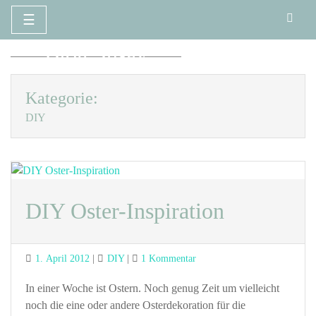
☰
Zum
Blog Susay
Inhalt
springen
Kategorie:
DIY
DIY Oster-Inspiration
Posted
Categories
zu
1. April 2012
DIY
1 Kommentar
on
DIY
Oster-
In einer Woche ist Ostern. Noch genug Zeit um vielleicht
Inspiration
noch die eine oder andere Osterdekoration für die