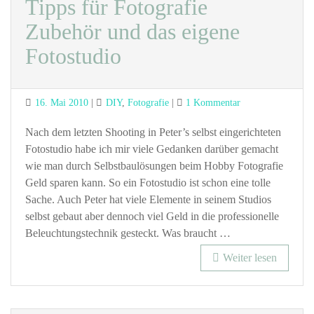
Tipps für Fotografie
Zubehör und das eigene
Fotostudio
Posted
Categories
zu
16. Mai 2010
DIY
,
Fotografie
1 Kommentar
on
Low
Budget
Nach dem letzten Shooting in Peter’s selbst eingerichteten
Fotografie,
Fotostudio habe ich mir viele Gedanken darüber gemacht
Tipps
wie man durch Selbstbaulösungen beim Hobby Fotografie
für
Geld sparen kann. So ein Fotostudio ist schon eine tolle
Fotografie
Sache. Auch Peter hat viele Elemente in seinem Studios
Zubehör
selbst gebaut aber dennoch viel Geld in die professionelle
und
Beleuchtungstechnik gesteckt. Was braucht …
das
eigene
Weiter lesen
Fotostudio