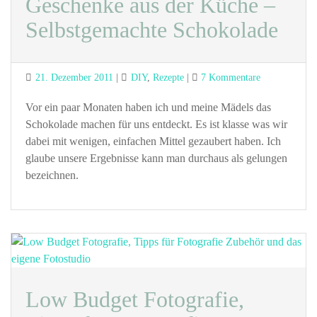
Geschenke aus der Küche –
Selbstgemachte Schokolade
Posted
Categories
zu
21. Dezember 2011
DIY
,
Rezepte
7 Kommentare
on
Geschenke
aus
Vor ein paar Monaten haben ich und meine Mädels das
der
Schokolade machen für uns entdeckt. Es ist klasse was wir
Küche
dabei mit wenigen, einfachen Mittel gezaubert haben. Ich
–
glaube unsere Ergebnisse kann man durchaus als gelungen
Selbstgemach
bezeichnen.
Schokolade
Low Budget Fotografie,